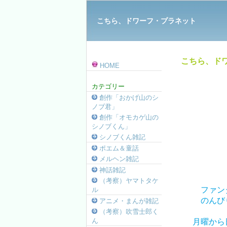
こちら、ドワーフ・プラネット
こちら、ドワ
HOME
カテゴリー
創作「おかげ山のシ
ノブ君」
創作「オモカゲ山の
シノブくん」
シノブくん雑記
ポエム＆童話
メルヘン雑記
神話雑記
（考察）ヤマトタケ
ファン
ル
のんび
アニメ・まんが雑記
（考察）吹雪士郎く
ん
月曜から