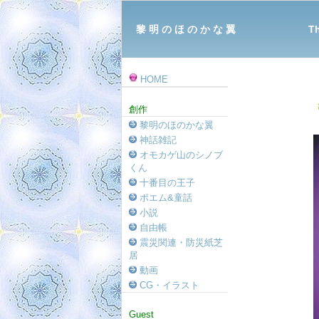
黎 明 の ほ の か な 翼 The Ｗ
HOME
創作
黎明のほのかな翼
神話雑記
オモカゲ山のシノブ
くん
十番目の王子
ポエム&童話
小説
自由帳
震災関連・防災紙芝
居
動画
CG・イラスト
Guest