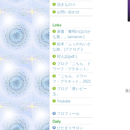
頂きもの☆
お問い合わせ
Links
著書「黎明のほのか
な翼」」(amazon.)
絵本「ふぅのちいさ
な旅」(ブクログ.)
同人誌(pdf.)
ブログ「こちら、ド
ワーフ・プラネット」
「こちら、ドワー
フ・プラネット」2021
ブログ「青いビー
童
玉」
Youtube
プロフィール
Daily
ひだまりサロン