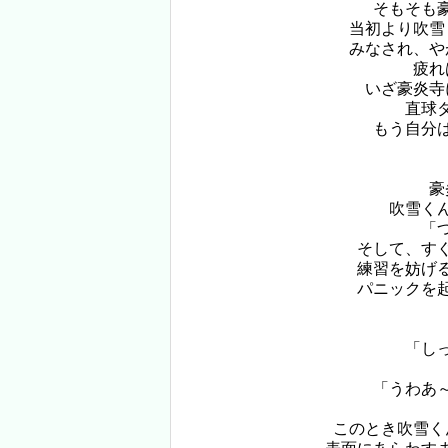
そもそも
当初より吹雪
みなされ、や
疲れ
いざ豪炎寺
直球
もう自分
豪
吹雪く
「
そして、す
練習を妨げ
パニックを
「し
「うわあ
このとき吹雪く