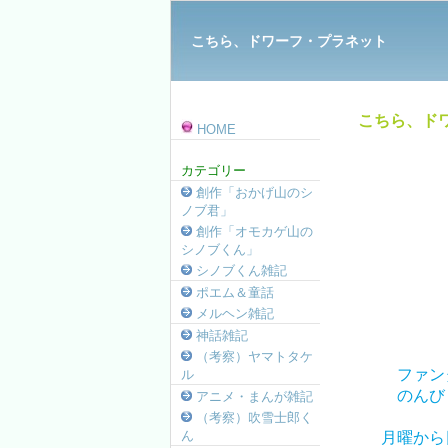
こちら、ドワーフ・プラネット
こちら、ドワ
HOME
カテゴリー
創作「おかげ山のシ
ノブ君」
創作「オモカゲ山の
シノブくん」
シノブくん雑記
ポエム＆童話
メルヘン雑記
神話雑記
（考察）ヤマトタケ
ファン
ル
のんび
アニメ・まんが雑記
（考察）吹雪士郎く
ん
月曜から