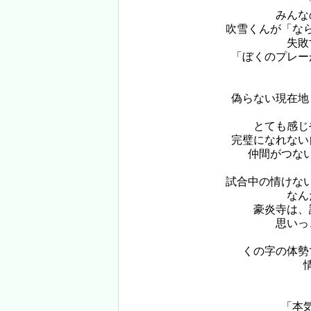
みんなの
吹雪くんが「な
失敗
「ぼくのプレー
偽らない現在地
とても感じ
完璧になれない
仲間がつな
試合中の情けな
なん
豪炎寺は、
思いっ
くの字の体勢
「本