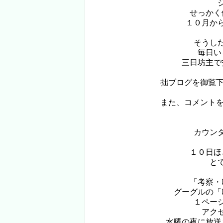
せっかく
１０月か
そうし
毎日い
三日坊主で
拙ブログを御覧下
また、コメントを
カウン
１０日ほ
と
「考察・
グーグルの「
１ペー
アク
水曜の夜に放送