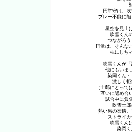
円堂守は、吹
プレー不能に陥
星空を見上
吹雪くん
つながろう
円堂は、そんな
枕にしち
吹雪くんが「
他にもいま
染岡くん・
激しく拒
（士郎にとって
互いに認め合
試合中に負
吹雪士郎
熱い男の友情、
ストライカ
吹雪くん
染岡く