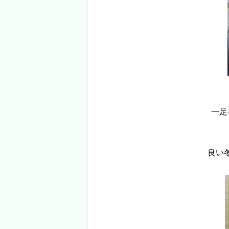
一足
良い