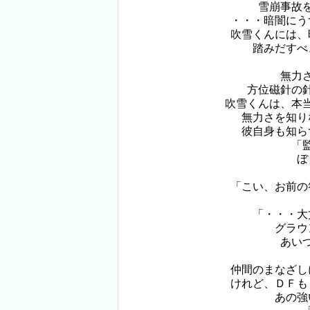
雪崩事故
・・・暗闇にう
吹雪くんには、
踏みだすべ
無力
方位磁針の
吹雪くんは、本
無力さを知り
彼自身も知ら
「
ぼく
「こい、お前の
「・・・大
グラウン
あいつ
仲間のまなざし
けれど、ＤＦも
あの強