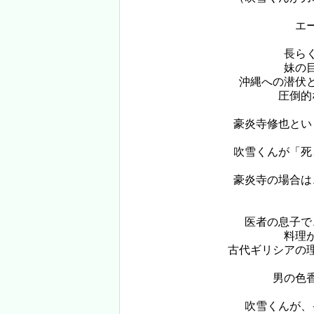
エ
長ら
妹の
沖縄への潜伏
圧倒的
豪炎寺修也とい
吹雪くんが「死
豪炎寺の場合は
医者の息子で
料理
古代ギリシアの
男の色
吹雪くんが、