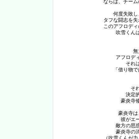
ならば、チーム
何度失敗し
タフな闘志を失
このアフロディ
吹雪くん
無
アフロデ
それ
「借り物で
そ
決定
豪炎寺
豪炎寺は
彼がエ
敵方の思
豪炎寺の
（吹雪くんが力