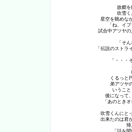
故郷を
吹雪く
星空を眺めな
「ね、イプ
試合中アツヤの
「そん
「伝説のストラ
「・・・
くるっと
弟アツヤ
いうこと
後になって
「あのときオ
吹雪くんにと
出来たのは君
帰
「話を聞