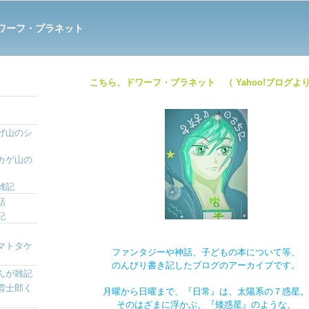
ワーフ・プラネット
こちら、ドワーフ・プラネット （ Yahoo!ブログより
げ山のシ
カゲ山の
雑記
話
記
マトタケ
ファンタジーや神話、子どもの本について等、
のんびり書き記したブログのアーカイブです。
んが雑記
雪士郎く
月曜から日曜まで、『日常』は、太陽系の７惑星。
そのはざまに浮かぶ、『矮惑星』のような、