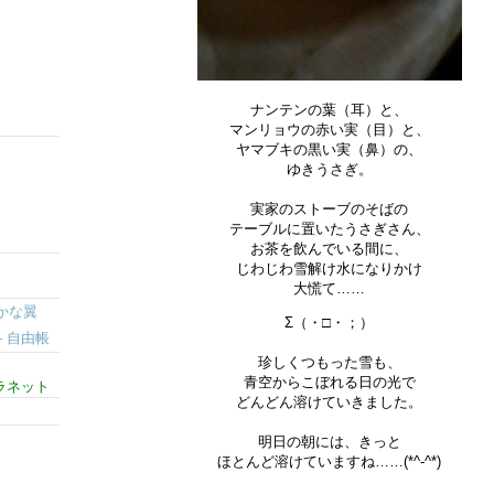
ナンテンの葉（耳）と、
マンリョウの赤い実（目）と、
ヤマブキの黒い実（鼻）の、
ゆきうさぎ。
実家のストーブのそばの
テーブルに置いたうさぎさん、
お茶を飲んでいる間に、
じわじわ雪解け水になりかけ
大慌て……
かな翼
Σ（・□・；）
pe- 自由帳
珍しくつもった雪も、
青空からこぼれる日の光で
ラネット
どんどん溶けていきました。
明日の朝には、きっと
ほとんど溶けていますね……(*^-^*)