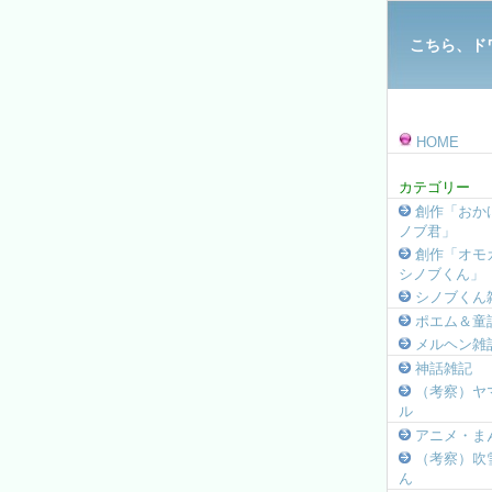
こちら、ド
HOME
カテゴリー
創作「おか
ノブ君」
創作「オモ
シノブくん」
シノブくん
ポエム＆童
メルヘン雑
神話雑記
（考察）ヤ
ル
アニメ・ま
（考察）吹
ん