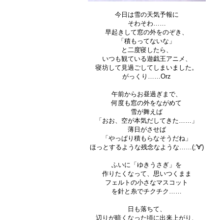
今日は雪の天気予報に
そわそわ……
早起きして窓の外をのぞき、
「積もってないな」
と二度寝したら、
いつも観ている遊戯王アニメ、
寝坊して見過ごしてしまいました。
がっくり……Orz
午前からお昼過ぎまで、
何度も窓の外をながめて
雪が舞えば
「おお、空が本気だしてきた……」
薄日がさせば
「やっぱり積もらなそうだね」
ほっとするような残念なような……(;'∀')
ふいに「ゆきうさぎ」を
作りたくなって、思いつくまま
フェルトの小さなマスコット
を針と糸でチクチク……
日も落ちて、
辺りが暗くなった頃に出来上がり、