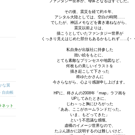
ファンタジー世界が、母体となるはずでした。
その後、震災を経て約６年、
アシタル大陸としては、空白の時間……
でしたが、神話メモなどを書き連ねながら、
震災以前よりは、
描こうとしていたファンタジー世界が
くっきり見えはじめた部分もあるかもしれず……(・・
私自身が出版社に持参した
拙い絵をもとに、
とても素敵なプリンセスや地図など、
何枚もの美しいイラストを
描き起こして下さった
柊ゆたかさんに
今さらながら、心より感謝申し上げます。
かな翼
pe- 自由帳
HPに、柊さんの2008年「map」ラフ画を
UPしてみたときに、
じわ～っと胸にひろがった
ラネット
「ああ、ここがホームランドだった。
いま、もどってきた」
という不思議な感慨、
虚構のイメージ世界なので、
たぶん誰かに説明するのは難しいけど、