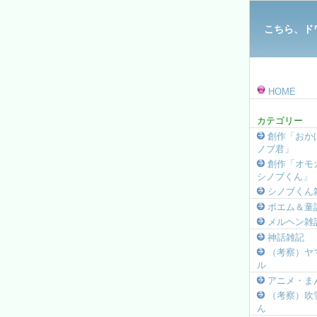
こちら、ド
HOME
カテゴリー
創作「おか
ノブ君」
創作「オモ
シノブくん」
シノブくん
ポエム＆童
メルヘン雑
神話雑記
（考察）ヤ
ル
アニメ・ま
（考察）吹
ん