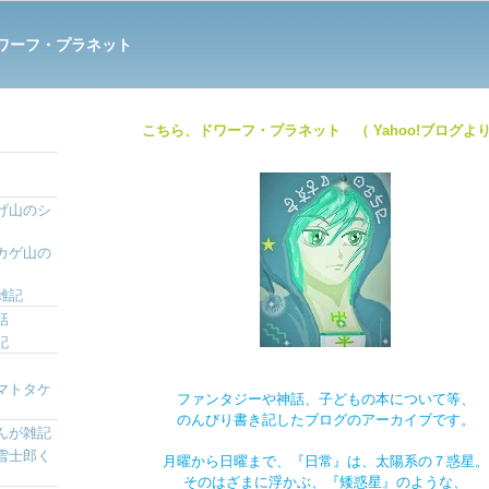
ワーフ・プラネット
こちら、ドワーフ・プラネット （ Yahoo!ブログより
げ山のシ
カゲ山の
雑記
話
記
マトタケ
ファンタジーや神話、子どもの本について等、
のんびり書き記したブログのアーカイブです。
んが雑記
雪士郎く
月曜から日曜まで、『日常』は、太陽系の７惑星。
そのはざまに浮かぶ、『矮惑星』のような、