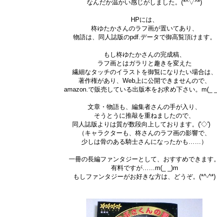
なんだか温かい感じがしました。(*^▽^*)
HPには、
柊ゆたかさんのラフ画が置いてあり、
物語は、同人誌版のpdf.データで御高覧頂けます。
もし柊ゆたかさんの完成稿、
ラフ画とはガラリと趣きを変えた
繊細なタッチのイラストを御覧になりたい場合は、
著作権があり、Web上に公開できませんので、
amazon.で販売している出版本をお求め下さい。m(_ _
文章・物語も、編集者さんの手が入り、
そうとうに推敲を重ねましたので、
同人誌版よりは質が数段向上しております。('◇')ゞ
（キャラクターも、柊さんのラフ画の影響で、
少しは骨のある騎士さんになったかも……）
一冊の長編ファンタジーとして、おすすめできます
有料ですが……m(_ _)m
もしファンタジーがお好きな方は、どうぞ。(*^-^*)