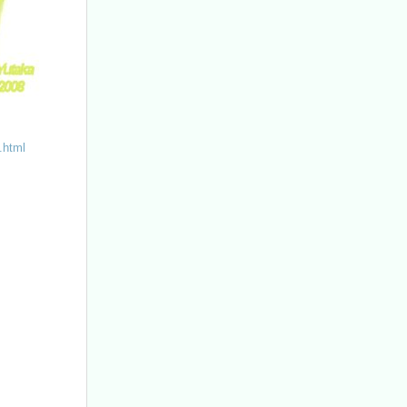
.html
、