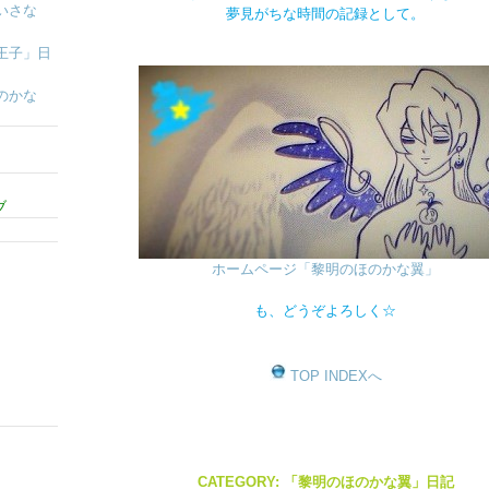
いさな
夢見がちな時間の記録として。
王子」日
のかな
ブ
ホームページ「黎明のほのかな翼」
も、どうぞよろしく☆
TOP INDEXへ
CATEGORY: 「黎明のほのかな翼」日記