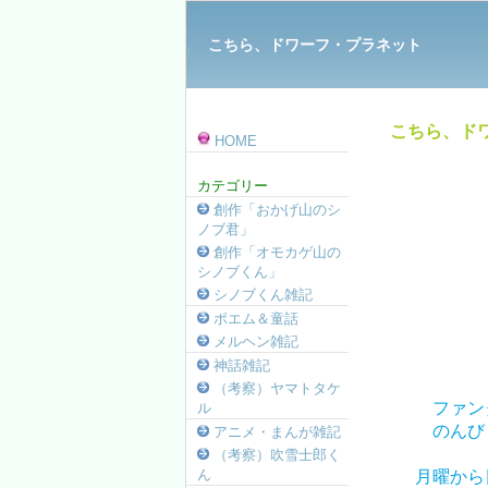
こちら、ドワーフ・プラネット
こちら、ドワ
HOME
カテゴリー
創作「おかげ山のシ
ノブ君」
創作「オモカゲ山の
シノブくん」
シノブくん雑記
ポエム＆童話
メルヘン雑記
神話雑記
（考察）ヤマトタケ
ファン
ル
のんび
アニメ・まんが雑記
（考察）吹雪士郎く
ん
月曜から