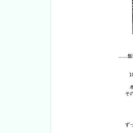
……飯
そ
ず