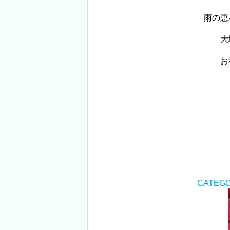
雨の恵
大
お
CATEGO