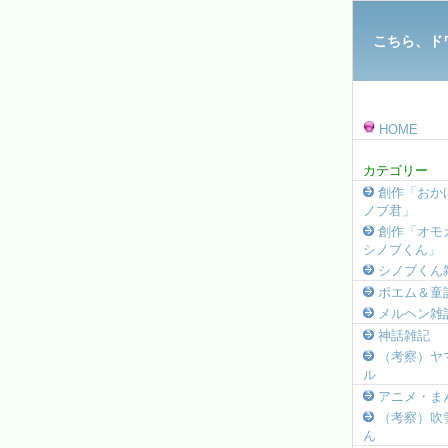
こちら、ド
HOME
カテゴリー
創作「おか
ノブ君」
創作「オモ
シノブくん」
シノブくん
ポエム＆童
メルヘン雑
神話雑記
（考察）ヤ
ル
アニメ・ま
（考察）吹
ん