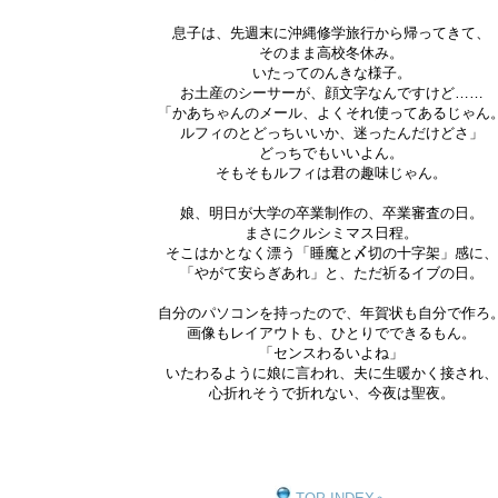
息子は、先週末に沖縄修学旅行から帰ってきて、
そのまま高校冬休み。
いたってのんきな様子。
お土産のシーサーが、顔文字なんですけど……
「かあちゃんのメール、よくそれ使ってあるじゃん
ルフィのとどっちいいか、迷ったんだけどさ」
どっちでもいいよん。
そもそもルフィは君の趣味じゃん。
娘、明日が大学の卒業制作の、卒業審査の日。
まさにクルシミマス日程。
そこはかとなく漂う「睡魔と〆切の十字架」感に、
「やがて安らぎあれ」と、ただ祈るイブの日。
自分のパソコンを持ったので、年賀状も自分で作ろ
画像もレイアウトも、ひとりでできるもん。
「センスわるいよね」
いたわるように娘に言われ、夫に生暖かく接され、
心折れそうで折れない、今夜は聖夜。