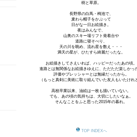
樹と草原。
長野県の白馬・栂池で、
麦わら帽子をかぶって
日がな一日お絵描き。
夜はみんなで、
山奥のスキー場リフト発着台や
道路に寝そべり、
天の川を眺め、流れ星を数え・・・
満天の星が、ひたすら綺麗だったな。
お絵描きしてさえいれば、ハッピーだったあの頃。
進路とは無関係なお絵描きゆえに、ただただ楽しかっ
評価やプレッシャーとは無縁だったから。
（もっと真剣に美術に取り組んでいた友人もいたけれ
高校卒業以来、油絵は一枚も描いていない。
でも、あの頃の気持ちは、大切にしたいなぁ。
そんなことをふと思った2015年の暮れ。
TOP INDEXへ