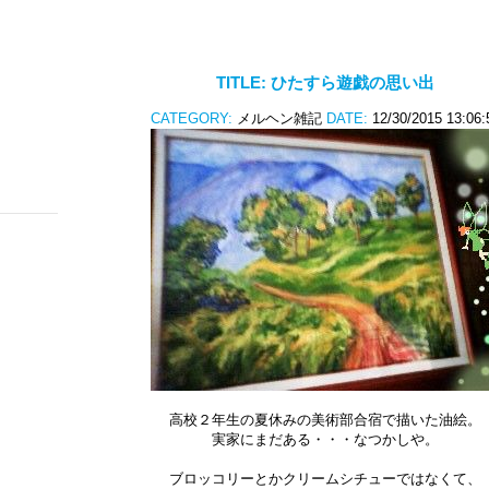
TITLE:
ひたすら遊戯の思い出
CATEGORY:
メルヘン雑記
DATE:
12/30/2015 13:06:
高校２年生の夏休みの美術部合宿で描いた油絵。
実家にまだある・・・なつかしや。
ブロッコリーとかクリームシチューではなくて、