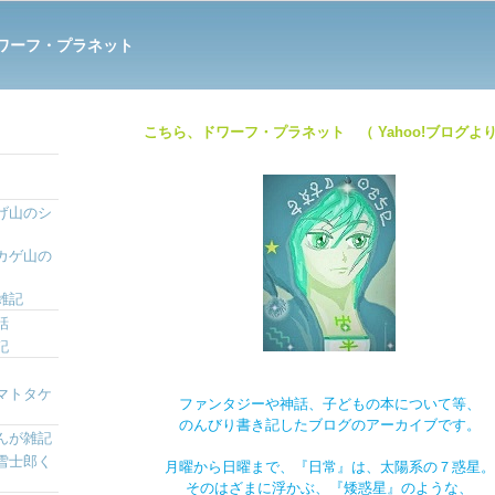
ワーフ・プラネット
こちら、ドワーフ・プラネット （ Yahoo!ブログより
げ山のシ
カゲ山の
雑記
話
記
マトタケ
ファンタジーや神話、子どもの本について等、
のんびり書き記したブログのアーカイブです。
んが雑記
雪士郎く
月曜から日曜まで、『日常』は、太陽系の７惑星。
そのはざまに浮かぶ、『矮惑星』のような、