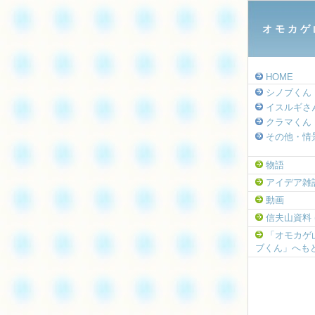
オ モ カ ゲ 
HOME
シノブくん
イスルギさ
クラマくん
その他・情
物語
アイデア雑
動画
信夫山資料 (w
「オモカゲ
ブくん」へも