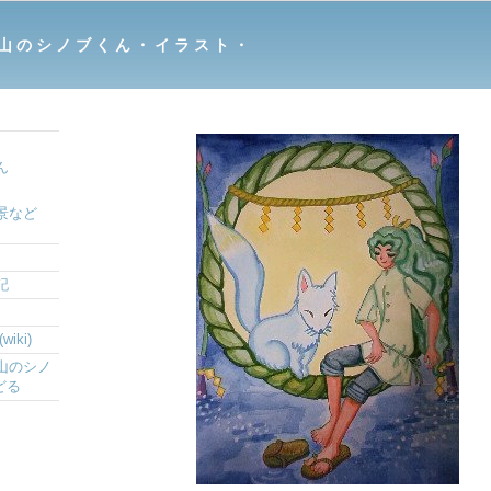
山 の シ ノ ブ く ん ・ イ ラ ス ト ・
ん
景など
記
iki)
山のシノ
どる