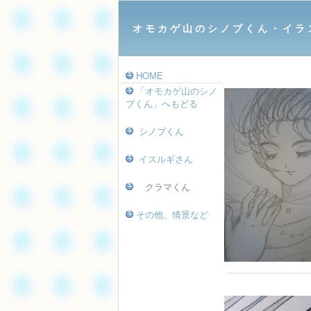
オ モ カ ゲ 山 の シ ノ ブ く ん ・ イ ラ 
HOME
「オモカゲ山のシノ
ブくん」へもどる
シノブくん
イスルギさん
クラマくん
その他、情景など