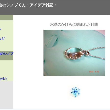
山のシノブくん・アイデア雑記・
水晶のかけらに刻まれた針路
ん
など
山のシノブ
iki)