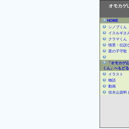
オモカゲ
HOME
シノブくん
イスルギさ
クラマくん
情景・伝説
星の子守歌
「オモカゲ
くん」へもどる
イラスト
物語
動画
信夫山資料 (w