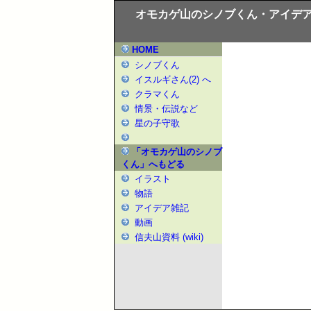
オモカゲ山のシノブくん・アイデ
HOME
シノブくん
イスルギさん(2) へ
クラマくん
情景・伝説など
星の子守歌
「オモカゲ山のシノブ
くん」へもどる
イラスト
物語
アイデア雑記
動画
信夫山資料 (wiki)