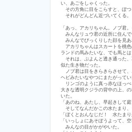
い、あごをしゃくった。
その方角に目をこらすと、ぽつ
それがどんどん近づいてくる。
「あっ、アカリちゃん。ノブ君。
みんなリュウ君の近所に住んで
みんなでびっくりした顔を見あ
アカリちゃんはスカートを桃色
ランドの馬みたいな、でも馬とは
それは、ぷよんと透き通った、
似た生き物だった。
ノブ君は目をきらきらさせて、
ヘビみたいなやつにまたがってい
リンゴのように真っ赤なほっぺ
大きな透明クジラの背中の上、の
いた。
「あのね、あたし、早起きして庭
そしてなんだかこの水たまり、
「ぼくとおんなじだ！ 水たまり
「いっしょにあそぼうよって、空
みんなの目がかがやいた。