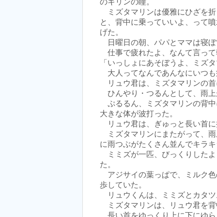
のキリンの瞳。
ミズタマリンは優雅にひざを折
と、背中に乗っていいよ、って噴
げた。
日曜日の朝、パパとママは寝ぼ
仕事で疲れたよ、なんて言って
「いっしょにあそぼうよ、ミズタ
大人ってなんであんなにいつも
リュウ君は、ミズタマリンの首
ひんやり・つるんとして、雨上
ぷるるん、ミズタマリンの背中
大きな体が波打った。
リュウ君は、ぎゅっと長い首に
ミズタマリンにまたがって、雨
に雨つぶがたくさん並んでキラキ
ミミズが一匹、びっくりしたよ
た。
アジサイの葉っぱで、ミルク色
歩していた。
リュウくんは、ミミズとカタツ
ミズタマリンは、リュウ君を背
長い首をゆっくり上に下にゆら