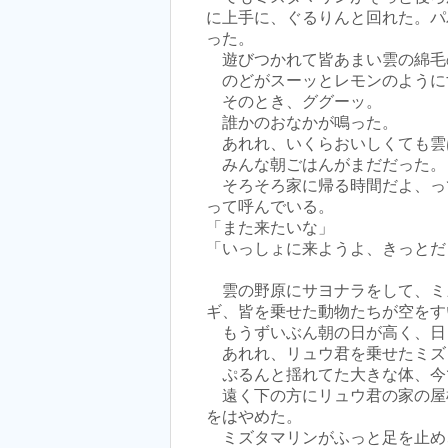
に上手に、ぐるりんと回れた。パ
った。
遊びつかれて皆あまい雲の綿毛
のどがスーッとレモンのように
そのとき、ググーッ。
誰かのおなかが鳴った。
あれれ、いくらおいしくても雲
みんな朝ごはんがまだだった。
そろそろ家に帰る時間だよ、っ
って呼んでいる。
「また来たいな」
「いっしょに来ようよ、きっとだ
雲の野原にサヨナラをして、ミ
ギ、皆を乗せた動物たちが空をす
もうずいぶん朝の日が高く、日
あれれ、リュウ君を乗せたミズ
ぷるんと揺れてた大きな体、今
遠く下の方にリュウ君の家の屋
をはやめた。
ミズタマリンがふっと足を止め