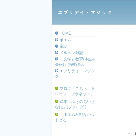
エ ブ リ デ イ ・ マ ジ ッ ク 
HOME
ポエム
童話
メルヘン雑記
「文学と教育(本誌&
会報)」掲載作品
エブリデイ・マジッ
ク
ブログ「こちら、ド
ワーフ・プラネット」
絵本「ふぅのちいさ
な旅」(ブクログ.)
「ポエム&童話」へ
もどる
－ 