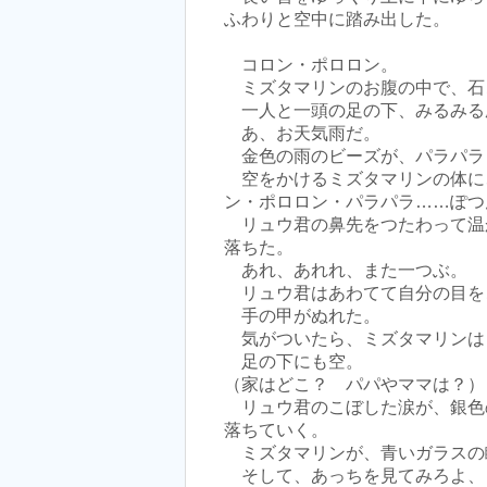
ふわりと空中に踏み出した。
コロン・ポロロン。
ミズタマリンのお腹の中で、石
一人と一頭の足の下、みるみる
あ、お天気雨だ。
金色の雨のビーズが、パラパラ
空をかけるミズタマリンの体に
ン・ポロロン・パラパラ……ぽつ
リュウ君の鼻先をつたわって温
落ちた。
あれ、あれれ、また一つぶ。
リュウ君はあわてて自分の目を
手の甲がぬれた。
気がついたら、ミズタマリンは
足の下にも空。
（家はどこ？ パパやママは？）
リュウ君のこぼした涙が、銀色
落ちていく。
ミズタマリンが、青いガラスの
そして、あっちを見てみろよ、