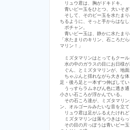
リュウ君は、胸がドキドキ。
青いビー玉をひとつ、大いそぎ
そして、そのビー玉を水たまり
ちるように、そっと手からはなし
ポチャン。
青いビー玉は、静かに水たまり
「水たまりのキリン、石ころだら
マリン！」
ミズタマリンはとってもクール
水の中のガラスの目にお日様が
ぐん、とミズタマリンが、地面
ちゃぷんと揺れながら大きな体
足・後ろ足と一本ずつ伸ばしてい
うっすらラムネびん色に透き通
小さい石ころが浮かんでいる。
その石ころ達が、ミズタマリン
ン、オルゴールみたいな音を立て
リュウ君は足がふるえたけれど
ミズタマリンは落ちつきはらっ
その目の片っぽうは青いビー玉