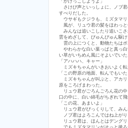
「かけっこしようよ」
さけび声といっしょに、ノブ君
すべりだした。
ウサギもクジラも、ミズタマリ
風が、リュウ君の髪をほわっと
みんなは追いこしたり追いこさ
雲をめざして、びゅんびゅん駆け
雲の上につくと、動物たちはポ
やわらかな白い葉っぱと真っ白
い草がいちめん風にそよいでいた
「アハハハ、キャー」
ミズキちゃんがいきおいよく転
「この野原の地面、転んでもいた
ミズキちゃんが叫ぶと、アカリ
原をころげまわった。
リュウ君がごろんごろん花の中
口の中に、白い綿毛がちぎれて飛
「この花、あまいよ」
リュウ君がびっくりして、みん
ノブ君はよろこんではね上がり
リュウ君は、ほんとはデングリ
でもミズタマリンがそっと後ろ